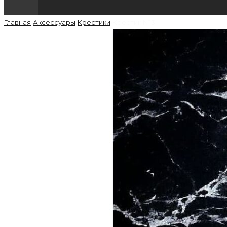
Главная
›
Аксессуары
›
Крестики
›
Крестик №3